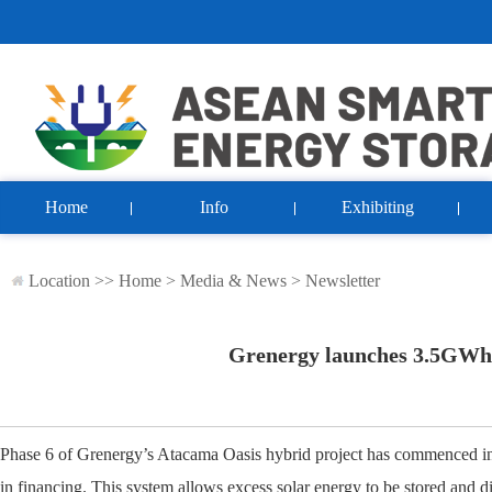
Home
Info
Exhibiting
Location >>
Home
>
Media & News
>
Newsletter
Grenergy launches 3.5GWh b
Phase 6 of Grenergy’s Atacama Oasis hybrid project has commenced i
in financing. This system allows excess solar energy to be stored and d