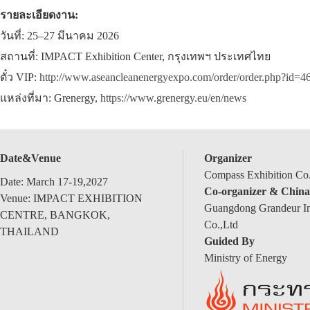
รายละเอียดงาน:
วันที่: 25–27 มีนาคม 2026
สถานที่: IMPACT Exhibition Center, กรุงเทพฯ ประเทศไทย
ตั๋ว VIP:
http://www.aseancleanenergyexpo.com/order/order.php?id=4
แหล่งที่มา: Grenergy,
https://www.grenergy.eu/en/news
Date&Venue
Organizer
Compass Exhibition Co.
Date: March 17-19,2027
Co-organizer & China
Venue: IMPACT EXHIBITION
Guangdong Grandeur Int
CENTRE, BANGKOK,
Co.,Ltd
THAILAND
Guided By
Ministry of Energy