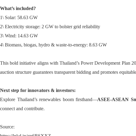
What’s included?
1\ Solar: 58.63 GW
2\ Electricity storage: 2 GW to bolster grid reliability
3\ Wind: 14.63 GW
4\ Biomass, biogas, hydro & waste-to-energy: 8.63 GW
This bold initiative aligns with Thailand’s Power Development Plan 20
auction structure guarantees transparent bidding and promotes equitabl
Next step for innovators & investors:
Explore Thailand’s renewables boom firsthand—
ASEE-ASEAN Smar
connect and contribute.
Source:
https://lnkd.in/gn6BSXXZ